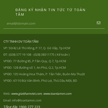
ĐĂNG KÝ NHẬN TIN TỨC TỪ TOÀN
TÂM
CTY TNHH DV TOÀN TÂM
VP: 50/42 Lê Thị Hồng, P.17, Q. Gò Vấp, Tp.HCM
ĐT: (028) 377 19 108 - (028) 38311775 ( Kế toán )
VPĐD: 77 đường 85, P.Tân Quy, Q.7, Tp.HCM
VPĐD: 128 đường số 1, An Phú, Q.2, Tp.HCM
VPĐD: 135 Hoàng Hoa Thám, P. Tân Tiến, Buôn Ma Thuột
VPĐD: 47/10 Bùi Văn Bình, Phú Lợi, Thủ Dầu Một, BD
Web
:
www.giatthamviet.com
,
www.toantamvn.com
Email: info@toantamvn.com
Tổng đài
:
1900 277 223