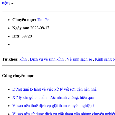
nệm
,…
Chuyên mục:
Tin tức
Ngày tạo:
2023-08-17
Hits:
39728
Từ khóa:
kính
,
Dịch vụ vệ sinh kính
,
Vệ sinh sạch sẽ
,
Kính sáng 
Cùng chuyên mục
Đừng quá lo lắng về việc xử lý vết sơn trên nền nhà
Xử lý sàn gỗ bị thấm nước nhanh chóng, hiệu quả
Vì sao nên thuê dịch vụ giặt thảm chuyên nghiệp ?
Vì sao nên sử dụng dịch vụ giặt thảm văn phòng chuyên nghiệ