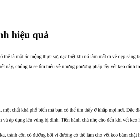
ính hiệu quả
có thể là một ác mộng thực sự, đặc biệt khi nó làm mất đi vẻ đẹp sáng 
viết này, chúng ta sẽ tìm hiểu về những phương pháp tẩy vết keo dính t
ồn, một chất khá phổ biến mà bạn có thể tìm thấy ở khắp mọi nơi. Đặc đ
 và áp dụng lên vùng bị dính. Tiến hành chà nhẹ cho đến khi vết keo 
a, tránh cồn có đường bởi vì đường có thể làm cho vết keo bám chặt 