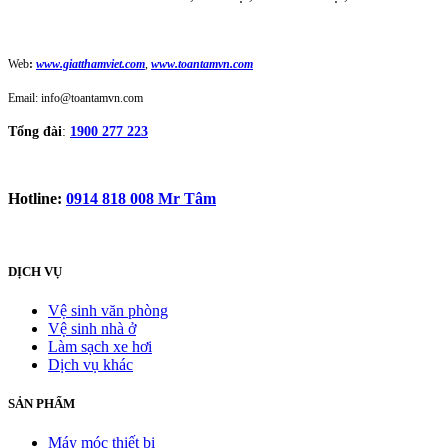
Web
:
www.giatthamviet.com
,
www.toantamvn.com
Email: info@toantamvn.com
Tổng đài
:
1900 277 223
Hotline:
0914 818 008 Mr Tâm
DỊCH VỤ
Vệ sinh văn phòng
Vệ sinh nhà ở
Làm sạch xe hơi
Dịch vụ khác
SẢN PHẨM
Máy móc thiết bị