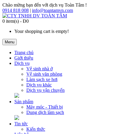
Chào mừng bạn đến với dịch vụ Toàn Tâm !
0914 818 008
|
info@toantamvn.com
0 item(s) - Đ0
Your shopping cart is empty!
Menu
Trang chủ
Giới thiệu
Dịch vụ
Vệ sinh nhà ở
Vệ sinh văn phòng
Làm sạch xe hơi
Dịch vụ khác
Dịch vụ vận chuyển
Sản phẩm
Máy móc - Thiết bị
Dung dịch làm sạch
Tin tức
Kiến thức