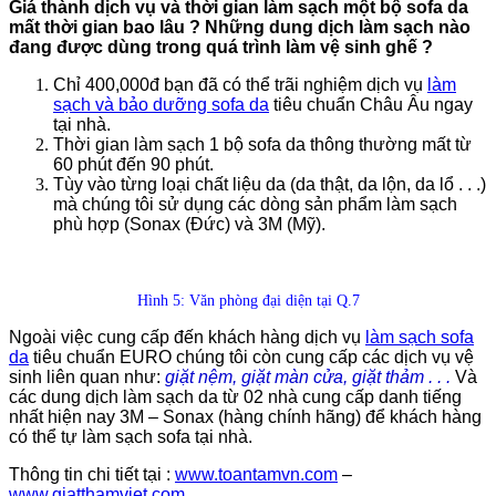
Giá thành dịch vụ và thời gian làm sạch một bộ sofa da
mất thời gian bao lâu ? Những dung dịch làm sạch nào
đang được dùng trong quá trình làm vệ sinh ghế ?
Chỉ 400,000đ bạn đã có thể trãi nghiệm dịch vụ
làm
sạch và bảo dưỡng sofa da
tiêu chuẩn Châu Âu ngay
tại nhà.
Thời gian làm sạch 1 bộ sofa da thông thường mất từ
60 phút đến 90 phút.
Tùy vào từng loại chất liệu da (da thật, da lộn, da lổ . . .)
mà chúng tôi sử dụng các dòng sản phẩm làm sạch
phù hợp (Sonax (Đức) và 3M (Mỹ).
Hình 5: Văn phòng đại diện tại Q.7
Ngoài việc cung cấp đến khách hàng dịch vụ
làm sạch sofa
da
tiêu chuẩn EURO chúng tôi còn cung cấp các dịch vụ vệ
sinh liên quan như:
giặt nệm, giặt màn cửa, giặt thảm . . .
Và
các dung dịch làm sạch da từ 02 nhà cung cấp danh tiếng
nhất hiện nay 3M – Sonax (hàng chính hãng) để khách hàng
có thể tự làm sạch sofa tại nhà.
Thông tin chi tiết tại :
www.toantamvn.com
–
www.giatthamviet.com