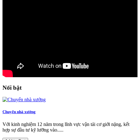
Nổi bật
Chuyển nhà xưởng
Với kinh nghiệm 12 năm trong lĩnh vực vận tải cơ giới nặng, kết
hợp sự đầu tư kỹ lưỡng vào.....