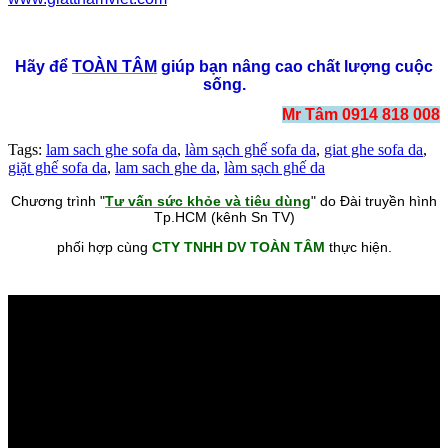
Hãy để
TOÀN TÂM
giúp bạn nâng cao chất lượng cuộc
sống.
Mr Tâm 0914 818 008
Tags:
lam sach ghe sofa da
,
làm sạch ghế sofa da
,
giat ghe sofa da
,
giặt ghế sofa da
,
lam sach ghe da
,
làm sạch ghế da
Chương trình "
Tư vấn sức khỏe và tiêu dùng
" do Đài truyền hình
Tp.HCM (kênh Sn TV)
phối hợp cùng
CTY TNHH DV TOÀN TÂM
thực hiện.