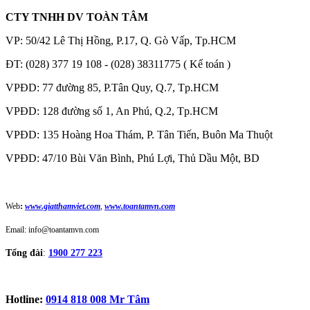
CTY TNHH DV TOÀN TÂM
VP: 50/42 Lê Thị Hồng, P.17, Q. Gò Vấp, Tp.HCM
ĐT: (028) 377 19 108 - (028) 38311775 ( Kế toán )
VPĐD: 77 đường 85, P.Tân Quy, Q.7, Tp.HCM
VPĐD: 128 đường số 1, An Phú, Q.2, Tp.HCM
VPĐD: 135 Hoàng Hoa Thám, P. Tân Tiến, Buôn Ma Thuột
VPĐD: 47/10 Bùi Văn Bình, Phú Lợi, Thủ Dầu Một, BD
Web
:
www.giatthamviet.com
,
www.toantamvn.com
Email: info@toantamvn.com
Tổng đài
:
1900 277 223
Hotline:
0914 818 008 Mr Tâm