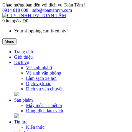
Chào mừng bạn đến với dịch vụ Toàn Tâm !
0914 818 008
|
info@toantamvn.com
0 item(s) - Đ0
Your shopping cart is empty!
Menu
Trang chủ
Giới thiệu
Dịch vụ
Vệ sinh nhà ở
Vệ sinh văn phòng
Làm sạch xe hơi
Dịch vụ khác
Dịch vụ vận chuyển
Sản phẩm
Máy móc - Thiết bị
Dung dịch làm sạch
Tin tức
Kiến thức