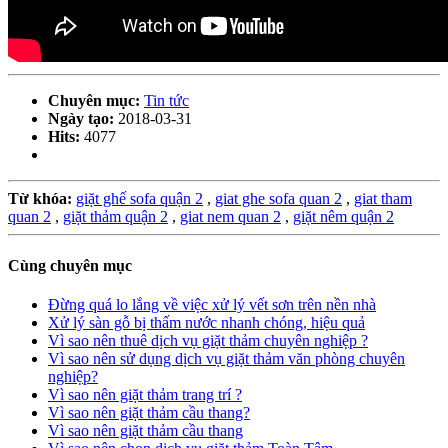
Chuyên mục:
Tin tức
Ngày tạo:
2018-03-31
Hits:
4077
Từ khóa:
giặt ghế sofa quận 2
,
giat ghe sofa quan 2
,
giat tham
quan 2
,
giặt thảm quận 2
,
giat nem quan 2
,
giặt nêm quận 2
Cùng chuyên mục
Đừng quá lo lắng về việc xử lý vết sơn trên nền nhà
Xử lý sàn gỗ bị thấm nước nhanh chóng, hiệu quả
Vì sao nên thuê dịch vụ giặt thảm chuyên nghiệp ?
Vì sao nên sử dụng dịch vụ giặt thảm văn phòng chuyên
nghiệp?
Vì sao nên giặt thảm trang trí ?
Vì sao nên giặt thảm cầu thang?
Vì sao nên giặt thảm cầu thang