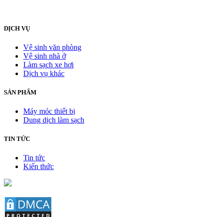
DỊCH VỤ
Vệ sinh văn phòng
Vệ sinh nhà ở
Làm sạch xe hơi
Dịch vụ khác
SẢN PHẨM
Máy móc thiết bị
Dung dịch làm sạch
TIN TỨC
Tin tức
Kiến thức