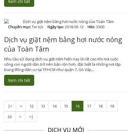
Xem chi tiết
Chuyên mục:
Tin tức
Ngày tạo:
2018-05-12
Hits:
3300
Dịch vụ giặt nệm bằng hơi nước nóng
của Toàn Tâm
Nhu cầu sử dụng dịch vụ giặt nệm hiện nay là rất cao khi mà cuộc
sống con người dần trở nên bận rộn hơn, đặc biệt là những nơi tập
trung đông dân cư tại TPHCM như quận 7, Gò Vấp,...
Xem chi tiết
|<
<
12
13
14
15
16
17
18
19
20
>
>|
DỊCH VỤ MỚI