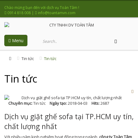
Chào mừng bạn đến với dịch vụ Toàn Tâm !
0914 818 008
|
info@toantamvn.com
Menu
Tin tức
Tin tức
Tin tức
Chuyên mục:
Tin tức
Ngày tạo:
2018-04-03
Hits:
2687
Dịch vụ giặt ghế sofa tại TP.HCM uy tín,
chất lượng nhất
Với nhiều năm kinh nghiệm hoạt động trong ngành,
công ty Toàn Tâm