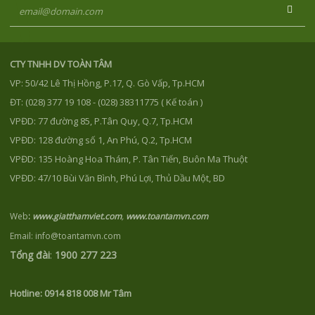
CTY TNHH DV TOÀN TÂM
VP: 50/42 Lê Thị Hồng, P.17, Q. Gò Vấp, Tp.HCM
ĐT: (028) 377 19 108 - (028) 38311775 ( Kế toán )
VPĐD: 77 đường 85, P.Tân Quy, Q.7, Tp.HCM
VPĐD: 128 đường số 1, An Phú, Q.2, Tp.HCM
VPĐD: 135 Hoàng Hoa Thám, P. Tân Tiến, Buôn Ma Thuột
VPĐD: 47/10 Bùi Văn Bình, Phú Lợi, Thủ Dầu Một, BD
Web
:
www.giatthamviet.com
,
www.toantamvn.com
Email: info@toantamvn.com
Tổng đài
:
1900 277 223
Hotline:
0914 818 008 Mr Tâm