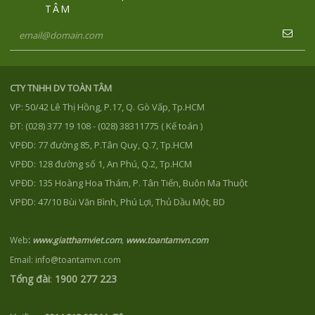
TÂM
CTY TNHH DV TOÀN TÂM
VP: 50/42 Lê Thị Hồng, P.17, Q. Gò Vấp, Tp.HCM
ĐT: (028) 377 19 108 - (028) 38311775 ( Kế toán )
VPĐD: 77 đường 85, P.Tân Quy, Q.7, Tp.HCM
VPĐD: 128 đường số 1, An Phú, Q.2, Tp.HCM
VPĐD: 135 Hoàng Hoa Thám, P. Tân Tiến, Buôn Ma Thuột
VPĐD: 47/10 Bùi Văn Bình, Phú Lợi, Thủ Dầu Một, BD
Web
:
www.giatthamviet.com
,
www.toantamvn.com
Email: info@toantamvn.com
Tổng đài
:
1900 277 223