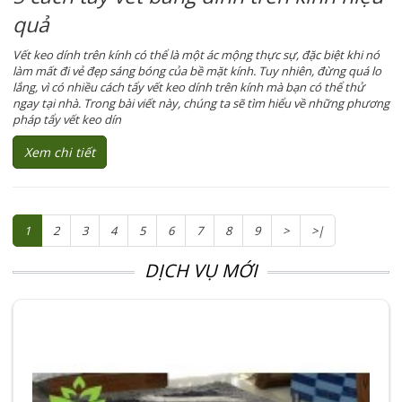
quả
Vết keo dính trên kính có thể là một ác mộng thực sự, đặc biệt khi nó
làm mất đi vẻ đẹp sáng bóng của bề mặt kính. Tuy nhiên, đừng quá lo
lắng, vì có nhiều cách tẩy vết keo dính trên kính mà bạn có thể thử
ngay tại nhà. Trong bài viết này, chúng ta sẽ tìm hiểu về những phương
pháp tẩy vết keo dín
Xem chi tiết
1
2
3
4
5
6
7
8
9
>
>|
DỊCH VỤ MỚI