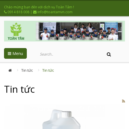
Chào mừng bạn đến với dịch vụ Toàn Tâm !
0914 818 008
|
info@toantamvn.com
Menu
Tin tức
Tin tức
Tin tức