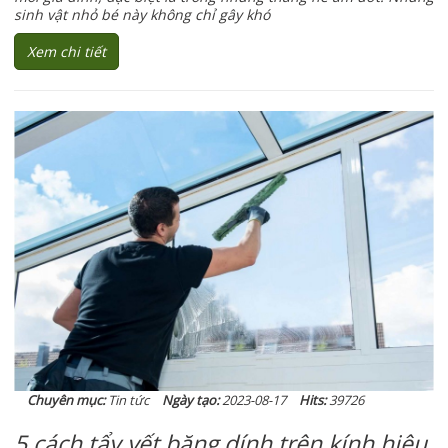
sinh vật nhỏ bé này không chỉ gây khó
Xem chi tiết
Chuyên mục:
Tin tức
Ngày tạo:
2023-08-17
Hits:
39726
5 cách tẩy vết băng dính trên kính hiệu