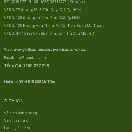
ĐT: (028) 377 19 108 - (028) 38311775 ( Kế toán )
VPĐD: 77 đường 85, P.Tân Quy, Q.7, Tp.HCM
VPĐD: 128 đường số 1, An Phú, Q.2, Tp.HCM
VPĐD: 135 Hoàng Hoa Thám, P. Tân Tiến, Buôn Ma Thuột
VPĐD: 47/10 Bùi Văn Bình, Phú Lợi, Thủ Dầu Một, BD
Web
:
www.giatthamviet.com
,
www.toantamvn.com
Email: info@toantamvn.com
Tổng đài
:
1900 277 223
Hotline:
0914 818 008 Mr Tâm
DỊCH VỤ
Vệ sinh văn phòng
Vệ sinh nhà ở
Làm sạch xe hơi