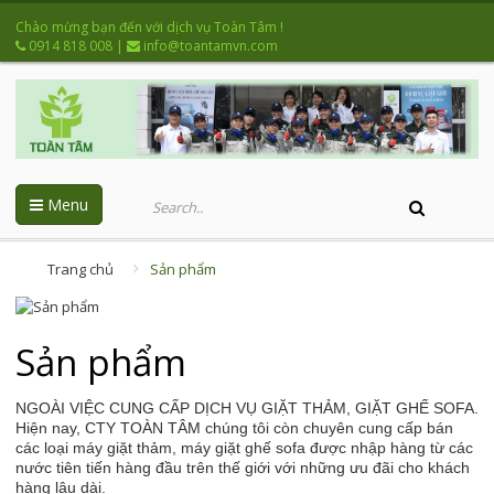
Chào mừng bạn đến với dịch vụ Toàn Tâm !
0914 818 008
|
info@toantamvn.com
Menu
Trang chủ
Sản phẩm
Sản phẩm
NGOÀI VIỆC CUNG CẤP DỊCH VỤ GIẶT THẢM, GIẶT GHẾ SOFA.
Hiện nay, CTY TOÀN TÂM chúng tôi còn chuyên cung cấp bán
các loại máy giặt thảm, máy giặt ghế sofa được nhập hàng từ các
nước tiên tiến hàng đầu trên thế giới với những ưu đãi cho khách
hàng lâu dài.