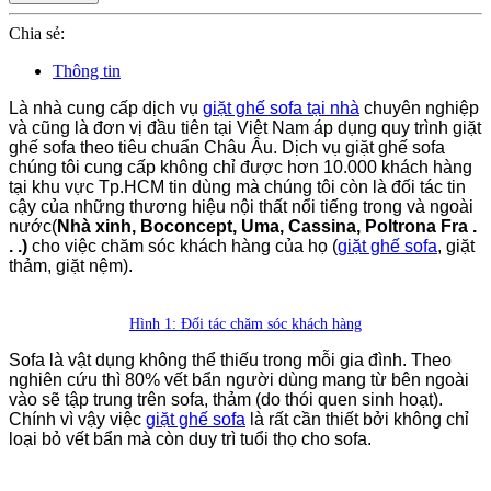
Chia sẻ:
Thông tin
Là nhà cung cấp dịch vụ
giặt ghế sofa tại nhà
chuyên nghiệp
và cũng là đơn vị đầu tiên tại Việt Nam áp dụng quy trình giặt
ghế sofa theo tiêu chuẩn Châu Âu. Dịch vụ giặt ghế sofa
chúng tôi cung cấp không chỉ được hơn 10.000 khách hàng
tại khu vực Tp.HCM tin dùng mà chúng tôi còn là đối tác tin
cậy của những thương hiệu nội thất nổi tiếng trong và ngoài
nước(
Nhà xinh, Boconcept, Uma, Cassina, Poltrona Fra .
. .)
cho việc chăm sóc khách hàng của họ (
giặt ghế sofa
, giặt
thảm, giặt nệm).
Hình 1: Đối tác chăm sóc khách hàng
Sofa là vật dụng không thể thiếu trong mỗi gia đình. Theo
nghiên cứu thì 80% vết bẩn người dùng mang từ bên ngoài
vào sẽ tập trung trên sofa, thảm (do thói quen sinh hoạt).
Chính vì vậy việc
giặt ghế sofa
là rất cần thiết bởi không chỉ
loại bỏ vết bẩn mà còn duy trì tuổi thọ cho sofa.