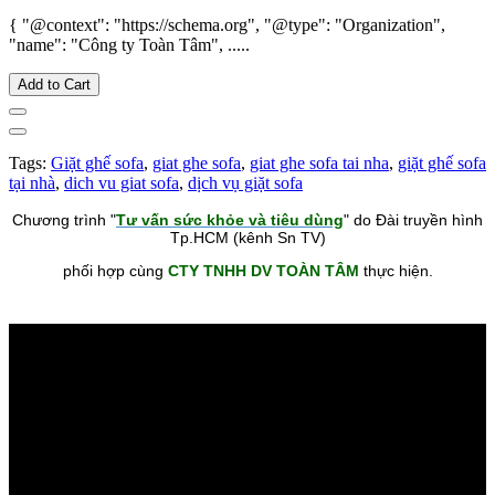
{ "@context": "https://schema.org", "@type": "Organization",
"name": "Công ty Toàn Tâm", .....
Add to Cart
Tags:
Giặt ghế sofa
,
giat ghe sofa
,
giat ghe sofa tai nha
,
giặt ghế sofa
tại nhà
,
dich vu giat sofa
,
dịch vụ giặt sofa
Chương trình "
Tư vấn sức khỏe và tiêu dùng
" do Đài truyền hình
Tp.HCM (kênh Sn TV)
phối hợp cùng
CTY TNHH DV TOÀN TÂM
thực hiện.