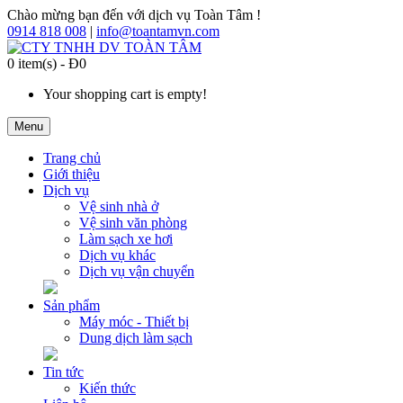
Chào mừng bạn đến với dịch vụ Toàn Tâm !
0914 818 008
|
info@toantamvn.com
0 item(s) - Đ0
Your shopping cart is empty!
Menu
Trang chủ
Giới thiệu
Dịch vụ
Vệ sinh nhà ở
Vệ sinh văn phòng
Làm sạch xe hơi
Dịch vụ khác
Dịch vụ vận chuyển
Sản phẩm
Máy móc - Thiết bị
Dung dịch làm sạch
Tin tức
Kiến thức