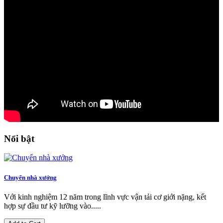
Nổi bật
Chuyển nhà xưởng
Với kinh nghiệm 12 năm trong lĩnh vực vận tải cơ giới nặng, kết
hợp sự đầu tư kỹ lưỡng vào.....