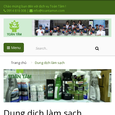
Chào mừng bạn đến với dịch vụ Toàn Tâm !
0914 818 008
|
info@toantamvn.com
Menu
Trang chủ
Dung dịch làm sạch
Dung dịch làm sạch