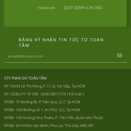
QUY ĐỊNH CHUNG
Facebook
ĐĂNG KÝ NHẬN TIN TỨC TỪ TOÀN
TÂM
CTY TNHH DV TOÀN TÂM
VP: 50/42 Lê Thị Hồng, P.17, Q. Gò Vấp, Tp.HCM
ĐT: (028) 377 19 108 - (028) 38311775 ( Kế toán )
VPĐD: 77 đường 85, P.Tân Quy, Q.7, Tp.HCM
VPĐD: 128 đường số 1, An Phú, Q.2, Tp.HCM
VPĐD: 135 Hoàng Hoa Thám, P. Tân Tiến, Buôn Ma Thuột
VPĐD: 47/10 Bùi Văn Bình, Phú Lợi, Thủ Dầu Một, BD