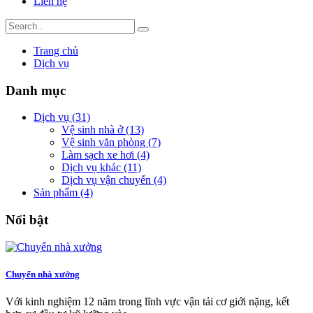
Liên hệ
Trang chủ
Dịch vụ
Danh mục
Dịch vụ (31)
Vệ sinh nhà ở (13)
Vệ sinh văn phòng (7)
Làm sạch xe hơi (4)
Dịch vụ khác (11)
Dịch vụ vận chuyển (4)
Sản phẩm (4)
Nổi bật
Chuyển nhà xưởng
Với kinh nghiệm 12 năm trong lĩnh vực vận tải cơ giới nặng, kết