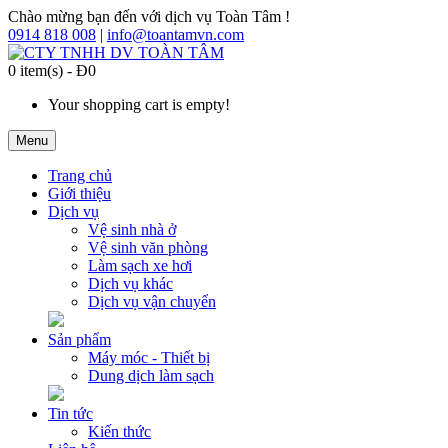
Chào mừng bạn đến với dịch vụ Toàn Tâm !
0914 818 008
|
info@toantamvn.com
0 item(s) - Đ0
Your shopping cart is empty!
Menu
Trang chủ
Giới thiệu
Dịch vụ
Vệ sinh nhà ở
Vệ sinh văn phòng
Làm sạch xe hơi
Dịch vụ khác
Dịch vụ vận chuyển
Sản phẩm
Máy móc - Thiết bị
Dung dịch làm sạch
Tin tức
Kiến thức