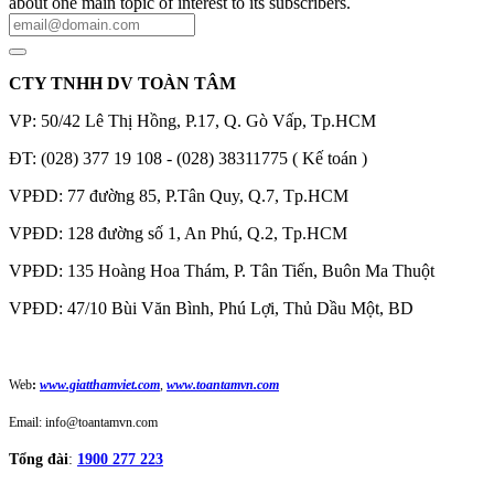
about one main topic of interest to its subscribers.
CTY TNHH DV TOÀN TÂM
VP: 50/42 Lê Thị Hồng, P.17, Q. Gò Vấp, Tp.HCM
ĐT: (028) 377 19 108 - (028) 38311775 ( Kế toán )
VPĐD: 77 đường 85, P.Tân Quy, Q.7, Tp.HCM
VPĐD: 128 đường số 1, An Phú, Q.2, Tp.HCM
VPĐD: 135 Hoàng Hoa Thám, P. Tân Tiến, Buôn Ma Thuột
VPĐD: 47/10 Bùi Văn Bình, Phú Lợi, Thủ Dầu Một, BD
Web
:
www.giatthamviet.com
,
www.toantamvn.com
Email: info@toantamvn.com
Tổng đài
:
1900 277 223