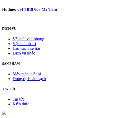
Hotline:
0914 818 008 Mr Tâm
DỊCH VỤ
Vệ sinh văn phòng
Vệ sinh nhà ở
Làm sạch xe hơi
Dịch vụ khác
SẢN PHẨM
Máy móc thiết bị
Dung dịch làm sạch
TIN TỨC
Tin tức
Kiến thức