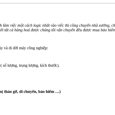
nh làm việc một cách logic nhất vào viêc thi công chuyển nhà xưởng, c
thời tất cả hàng hoá được chúng tôi vận chuyển đều được mua bảo hiểm 
y và di dời máy công nghiệp:
 số lượng, trọng lượng, kích thước).
n( tháo gỡ, di chuyển, bảo hiểm …)