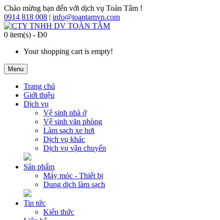
Chào mừng bạn đến với dịch vụ Toàn Tâm !
0914 818 008
|
info@toantamvn.com
0 item(s) - Đ0
Your shopping cart is empty!
Menu
Trang chủ
Giới thiệu
Dịch vụ
Vệ sinh nhà ở
Vệ sinh văn phòng
Làm sạch xe hơi
Dịch vụ khác
Dịch vụ vận chuyển
Sản phẩm
Máy móc - Thiết bị
Dung dịch làm sạch
Tin tức
Kiến thức