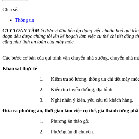
Chia sẻ:
Thông tin
CTY TOÀN TÂM
là đơn vị đầu tiên áp dụng việc chuẩn hoá qui trì
đoạn đều được chúng tôi lên kế hoạch làm việc cụ thể chi tiết đồng 
cũng như tính an toàn của máy móc.
Các bước cơ bản của qui trình vận chuyển nhà xưởng, chuyển nhà má
Khảo sát thực tế
1. Kiểm tra số lượng, thông tin chi tiết máy móc(
2. Kiểm tra tuyến đường, địa hình.
3. Nghi nhận ý kiến, yêu cầu từ khách hàng.
Đưa ra phương án, thời gian làm việc cụ thể, giá thành từng phầ
1. Phương án thào gỡ.
2. Phương án di chuyển.