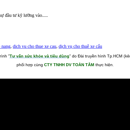
ự đầu tư kỹ lưỡng vào.....
e nang
,
dich vu cho thue xe cau
,
dịch vụ cho thuê xe cẩu
ình "
Tư vấn sức khỏe và tiêu dùng
" do Đài truyền hình Tp.HCM (k
phối hợp cùng
CTY TNHH DV TOÀN TÂM
thực hiện.