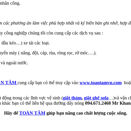
nhân công.
n các phương án làm việc phù hợp nhất và ký biên bản ghi nhớ, hợp đồn
 công nghiệp chúng tôi còn cung cấp các dịch vụ sau :
đầu kéo…) xe tải các loại.
uyển máy ( nâng, đội, cáp, rùa, ròng rọc, rờ móc….).
và ngoài nước.
ÀN TÂM
cung cấp bạn có thể truy cập vào
www.toantamvn.com
hoặc 
 động trong các lĩnh vực vệ sinh (
giặt thảm
,
giặt ghế sofa
…)và vận ch
ụ khác bạn có thể liên hệ qua đường dây nóng
094.671.2468 Mr Khan
Hãy để
TOÀN TÂM
giúp bạn nâng cao chất lượng cuộc sống.