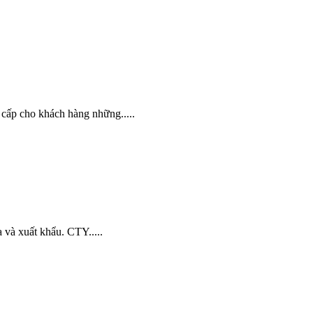
p cho khách hàng những.....
 và xuất khẩu. CTY.....