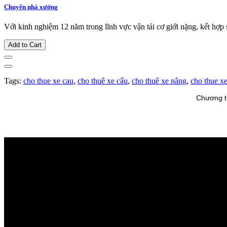
Chuyển nhà xưởng
Với kinh nghiệm 12 năm trong lĩnh vực vận tải cơ giới nặng, kết hợp s
Add to Cart
Tags:
cho thue xe cau
,
cho thuê xe cẩu
,
cho thuê xe nâng
,
cho thue x
Chương tr