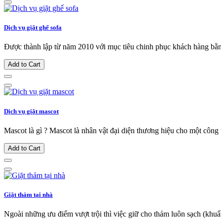
Dịch vụ giặt ghế sofa
Được thành lập từ năm 2010 với mục tiêu chinh phục khách hàng bằng 
Add to Cart
Dịch vụ giặt mascot
Mascot là gì ? Mascot là nhân vật đại diện thương hiệu cho một công t
Add to Cart
Giặt thảm tại nhà
Ngoài những ưu điểm vượt trội thì việc giữ cho thảm luôn sạch (khuẩ