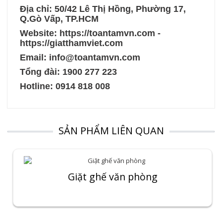
Địa chỉ: 50/42 Lê Thị Hồng, Phường 17,
Q.Gò Vấp, TP.HCM
Website:
https://toantamvn.com
-
https://giatthamviet.com
Email: info@toantamvn.com
Tổng đài:
1900 277 223
Hotline:
0914 818 008
SẢN PHẨM LIÊN QUAN
Giặt ghế văn phòng