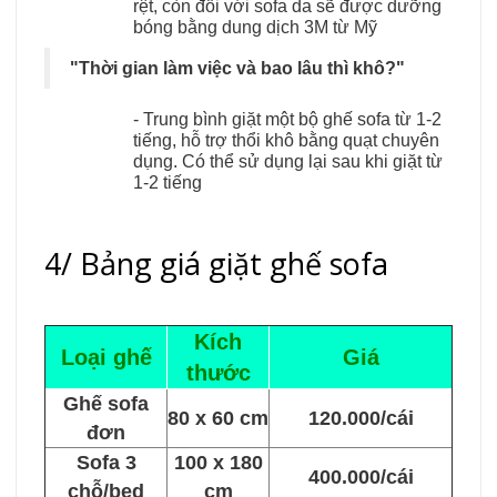
rệt, còn đối với sofa da sẽ được dưỡng
bóng bằng dung dịch 3M từ Mỹ
"Thời gian làm việc và bao lâu thì khô?"
- Trung bình giặt một bộ ghế sofa từ 1-2
tiếng, hỗ trợ thổi khô bằng quạt chuyên
dụng. Có thể sử dụng lại sau khi giặt từ
1-2 tiếng
4/ Bảng giá giặt ghế sofa
Kích
Loại ghế
Giá
thước
Ghế sofa
80 x 60 cm
120.000/cái
đơn
Sofa 3
100 x 180
400.000/cái
chỗ/bed
cm