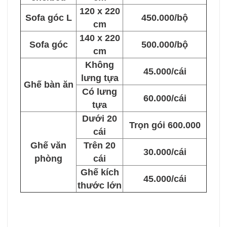
120 x 220
Sofa góc L
450.000/bộ
cm
140 x 220
Sofa góc
500.000/bộ
cm
Không
45.000/cái
lưng tựa
Ghế bàn ăn
Có lưng
60.000/cái
tựa
Dưới 20
Trọn gói 600.000
cái
Ghế văn
Trên 20
30.000/cái
phòng
cái
Ghế kích
45.000/cái
thước lớn