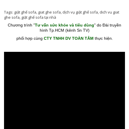
Tags:
giặt ghế sofa
,
giat ghe sofa
,
dịch vụ giặt ghế sofa
,
dich vu giat
ghe sofa
,
giặt ghế sofa tại nhà
Chương trình "
Tư vấn sức khỏe và tiêu dùng
" do Đài truyền
hình Tp.HCM (kênh Sn TV)
phối hợp cùng
CTY TNHH DV TOÀN TÂM
thực hiện.