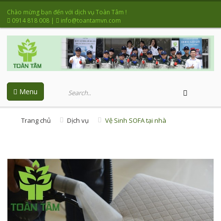
Chào mừng bạn đến với dịch vụ Toàn Tâm !
0914 818 008
|
info@toantamvn.com
Menu
Trang chủ
Dịch vụ
Vệ Sinh SOFA tại nhà