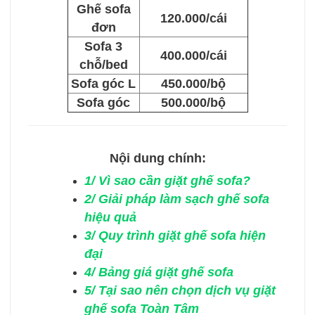
Ghế sofa
120.000/cái
đơn
Sofa 3
400.000/cái
chỗ/bed
Sofa góc L
450.000/bộ
Sofa góc
500.000/bộ
Nội dung chính:
1/
Vì sao cần giặt ghế sofa?
2/
Giải pháp làm sạch ghế sofa
hiệu quả
3/
Quy trình giặt ghế sofa hiện
đại
4/
Bảng giá giặt ghế sofa
5/
Tại sao nên chọn dịch vụ giặt
ghế sofa Toàn Tâm