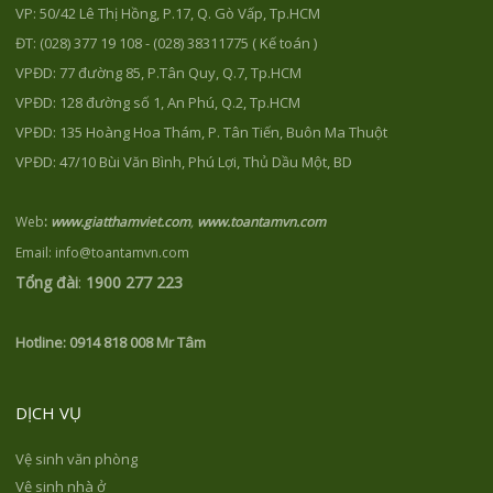
VP: 50/42 Lê Thị Hồng, P.17, Q. Gò Vấp, Tp.HCM
ĐT: (028) 377 19 108 - (028) 38311775 ( Kế toán )
VPĐD: 77 đường 85, P.Tân Quy, Q.7, Tp.HCM
VPĐD: 128 đường số 1, An Phú, Q.2, Tp.HCM
VPĐD: 135 Hoàng Hoa Thám, P. Tân Tiến, Buôn Ma Thuột
VPĐD: 47/10 Bùi Văn Bình, Phú Lợi, Thủ Dầu Một, BD
Web
:
www.giatthamviet.com
,
www.toantamvn.com
Email: info@toantamvn.com
Tổng đài
:
1900 277 223
Hotline:
0914 818 008 Mr Tâm
DỊCH VỤ
Vệ sinh văn phòng
Vệ sinh nhà ở