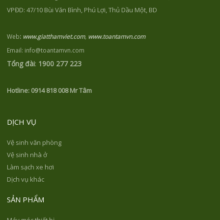
VPĐD: 47/10 Bùi Văn Bình, Phú Lợi, Thủ Dầu Một, BD
Web
:
www.giatthamviet.com
,
www.toantamvn.com
Email: info@toantamvn.com
Tổng đài
:
1900 277 223
Hotline:
0914 818 008 Mr Tâm
DỊCH VỤ
Vệ sinh văn phòng
Vệ sinh nhà ở
Làm sạch xe hơi
Dịch vụ khác
SẢN PHẨM
Máy móc thiết bị