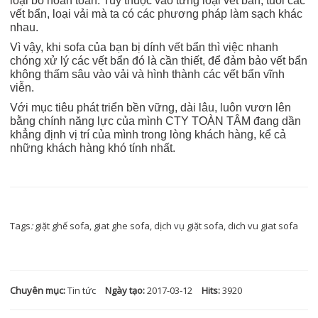
loại bỏ hoàn toàn. Tuỳ thuộc vào từng loại vết bẩn, tuổi các
vết bẩn, loại vải mà ta có các phương pháp làm sạch khác
nhau.
Vì vậy, khi sofa của bạn bị dính vết bẩn thì việc nhanh
chóng xử lý các vết bẩn đó là cần thiết, để đảm bảo vết bẩn
không thấm sâu vào vải và hình thành các vết bẩn vĩnh
viễn.
Với mục tiêu phát triển bền vững, dài lâu, luôn vươn lên
bằng chính năng lực của mình CTY TOÀN TÂM đang dần
khẳng định vị trí của mình trong lòng khách hàng, kể cả
những khách hàng khó tính nhất.
Tags
:
giặt ghế sofa, giat ghe sofa, dịch vụ giặt sofa, dich vu giat sofa
Chuyên mục:
Tin tức
Ngày tạo:
2017-03-12
Hits:
3920