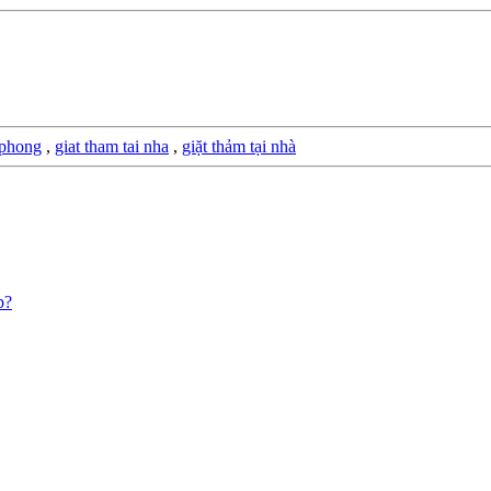
 phong
,
giat tham tai nha
,
giặt thảm tại nhà
p?