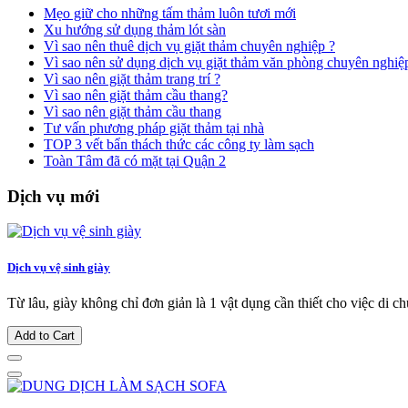
Mẹo giữ cho những tấm thảm luôn tươi mới
Xu hướng sử dụng thảm lót sàn
Vì sao nên thuê dịch vụ giặt thảm chuyên nghiệp ?
Vì sao nên sử dụng dịch vụ giặt thảm văn phòng chuyên nghiệ
Vì sao nên giặt thảm trang trí ?
Vì sao nên giặt thảm cầu thang?
Vì sao nên giặt thảm cầu thang
Tư vấn phương pháp giặt thảm tại nhà
TOP 3 vết bẩn thách thức các công ty làm sạch
Toàn Tâm đã có mặt tại Quận 2
Dịch vụ mới
Dịch vụ vệ sinh giày
Từ lâu, giày không chỉ đơn giản là 1 vật dụng cần thiết cho việc di c
Add to Cart