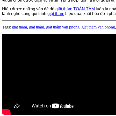
và để chọn được dịch vụ vệ sinh phù hợp luôn là mối quan t
Hiểu được những vấn đề đó
giặt thảm
TOÀN TÂM
luôn là nhà
lành nghề cùng qui trình
giặt thảm
hiệu quả, xuất hóa đơn phá
Tags:
giat tham
,
giặt thảm,
giặt thảm văn phòng
,
giat tham van phong