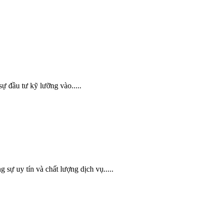
ự đầu tư kỹ lưỡng vào.....
sự uy tín và chất lượng dịch vụ.....