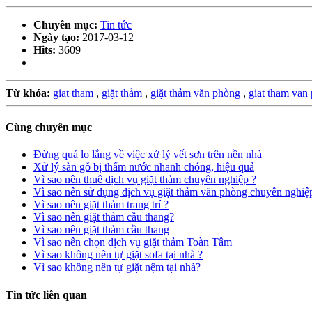
Chuyên mục:
Tin tức
Ngày tạo:
2017-03-12
Hits:
3609
Từ khóa:
giat tham
,
giặt thảm
,
giặt thảm văn phòng
,
giat tham van
Cùng chuyên mục
Đừng quá lo lắng về việc xử lý vết sơn trên nền nhà
Xử lý sàn gỗ bị thấm nước nhanh chóng, hiệu quả
Vì sao nên thuê dịch vụ giặt thảm chuyên nghiệp ?
Vì sao nên sử dụng dịch vụ giặt thảm văn phòng chuyên nghiệ
Vì sao nên giặt thảm trang trí ?
Vì sao nên giặt thảm cầu thang?
Vì sao nên giặt thảm cầu thang
Vì sao nên chọn dịch vụ giặt thảm Toàn Tâm
Vì sao không nên tự giặt sofa tại nhà ?
Vì sao không nên tự giặt nệm tại nhà?
Tin tức liên quan