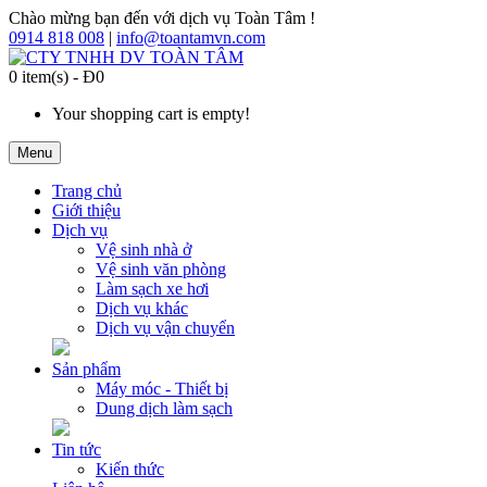
Chào mừng bạn đến với dịch vụ Toàn Tâm !
0914 818 008
|
info@toantamvn.com
0 item(s) - Đ0
Your shopping cart is empty!
Menu
Trang chủ
Giới thiệu
Dịch vụ
Vệ sinh nhà ở
Vệ sinh văn phòng
Làm sạch xe hơi
Dịch vụ khác
Dịch vụ vận chuyển
Sản phẩm
Máy móc - Thiết bị
Dung dịch làm sạch
Tin tức
Kiến thức