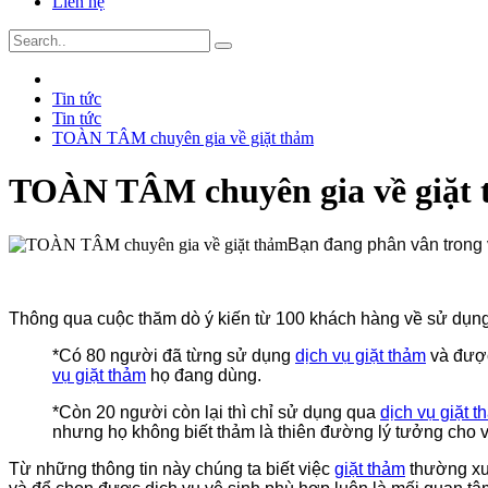
Liên hệ
Tin tức
Tin tức
TOÀN TÂM chuyên gia về giặt thảm
TOÀN TÂM chuyên gia về giặt
Bạn đang phân vân trong v
Thông qua cuộc thăm dò ý kiến từ 100 khách hàng về sử dụn
*Có 80 người đã từng sử dụng
dịch vụ giặt thảm
và được
vụ giặt thảm
họ đang dùng.
*Còn 20 người còn lại thì chỉ sử dụng qua
dịch vụ giặt t
nhưng họ không biết thảm là thiên đường lý tưởng cho
Từ những thông tin này chúng ta biết việc
giặt thảm
thường xuy