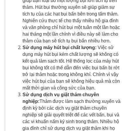
giúp bạn loại bỏ một lượng bụi lớn tích tụ trên
thảm. Hút bụi thường xuyên sẽ giúp giảm sự
tích tụ của các hạt bụi bẩn bên trong tấm thảm.
Nghiên cứu thực tế cho thấy nhiều hộ gia đình
và văn phòng chỉ hút bụi một tuần một lần hoặc
hai tháng một lần chính vì điều này sẽ làm cho
thảm của bạn sẽ tích tụ bụi bẩn nhiều hơn.
Sử dụng máy hút bụi chất lượng:
Việc sử
dụng máy hút bụi kém chất lượng sẽ không có
kết quả làm sạch tốt. Hệ thống lọc của máy hút
bụi không tốt có thể dẫn đến việc bụi bẩn bị rớt
trở lại thảm hoặc trong không khí. Chính vì vậy
việc hút bụi của bạn sẽ không hiệu quả mà còn
mất thời gian và công sức của bạn.
Sử dụng
dịch vụ giặt thảm
chuyên
nghiệp:
Thảm được làm sạch thường xuyên và
định kỳ bởi các
dịch vụ giặt thảm
chuyên
nghiệp sẽ giải quyết triệt để các vết bẩn, bụi và
các vi khuẩn nấm ký sinh trong thảm. Nhiều hộ
gia đình chỉ sử dụng
dịch vụ giặt thảm
khi họ