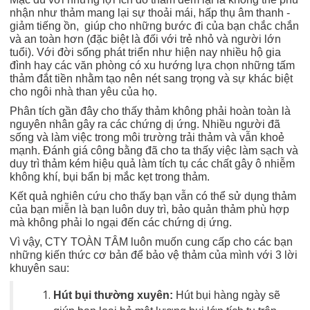
nhận như thảm mang lại sự thoải mái, hấp thụ âm thanh -
giảm tiếng ồn, giúp cho những bước đi của bạn chắc chắn
và an toàn hơn (đặc biệt là đối với trẻ nhỏ và người lớn
tuổi). Với đời sống phát triển như hiện nay nhiều hộ gia
đình hay các văn phòng có xu hướng lựa chọn những tấm
thảm đắt tiền nhằm tạo nên nét sang trọng và sự khác biệt
cho ngôi nhà than yêu của họ.
Phân tích gần đây cho thấy thảm không phải hoàn toàn là
nguyên nhân gây ra các chứng dị ứng. Nhiều người đã
sống và làm việc trong môi trường trải thảm và vẫn khoẻ
mạnh. Đánh giá công bằng đã cho ta thấy việc làm sạch và
duy trì thảm kém hiệu quả làm tích tụ các chất gây ô nhiễm
không khí, bụi bẩn bị mắc kẹt trong thảm.
Kết quả nghiên cứu cho thấy bạn vẫn có thể sử dụng thảm
của bạn miễn là bạn luôn duy trì, bảo quản thảm phù hợp
mà không phải lo ngại đến các chứng dị ứng.
Vì vậy,
CTY TOÀN TÂM
luôn muốn cung cấp cho các bạn
những kiến thức cơ bản để bảo vệ thảm của mình với 3 lời
khuyên sau:
Hút bụi thường xuyên:
Hút bụi hàng ngày sẽ