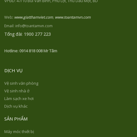
VPĐD: 47/10 Bùi Văn Bình, Phú Lợi, Thủ Dầu Một, BD
Web
:
www.giatthamviet.com
,
www.toantamvn.com
Email: info@toantamvn.com
Tổng đài
:
1900 277 223
Hotline:
0914 818 008 Mr Tâm
DỊCH VỤ
Vệ sinh văn phòng
Vệ sinh nhà ở
Làm sạch xe hơi
Dịch vụ khác
SẢN PHẨM
Máy móc thiết bị