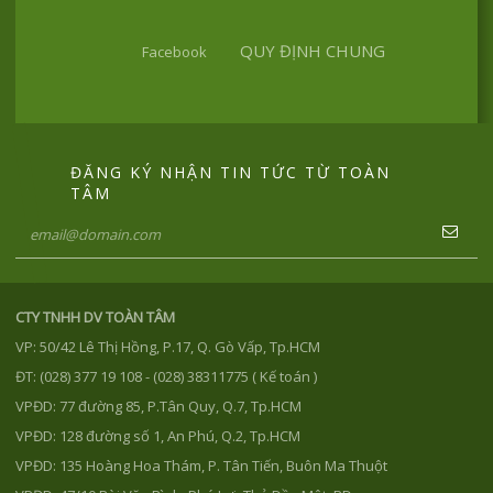
QUY ĐỊNH CHUNG
Facebook
ĐĂNG KÝ NHẬN TIN TỨC TỪ TOÀN
TÂM
CTY TNHH DV TOÀN TÂM
VP: 50/42 Lê Thị Hồng, P.17, Q. Gò Vấp, Tp.HCM
ĐT: (028) 377 19 108 - (028) 38311775 ( Kế toán )
VPĐD: 77 đường 85, P.Tân Quy, Q.7, Tp.HCM
VPĐD: 128 đường số 1, An Phú, Q.2, Tp.HCM
VPĐD: 135 Hoàng Hoa Thám, P. Tân Tiến, Buôn Ma Thuột