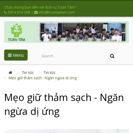
Chào mừng bạn đến với dịch vụ Toàn Tâm !
0914 818 008
|
info@toantamvn.com
Menu
Tin tức
Tin tức
Mẹo giữ thảm sạch - Ngăn ngừa dị ứng
Mẹo giữ thảm sạch - Ngăn
ngừa dị ứng