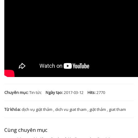
Chuyên mục:
Tin tức
Ngày tạo:
2017-03-12
Hits:
2770
Từ khóa:
dịch vụ giặt thảm
,
dich vu giat tham
,
giặt thảm
,
giat tham
Cùng chuyên mục