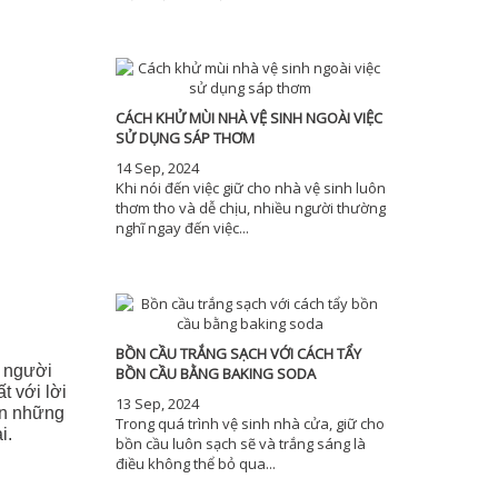
CÁCH KHỬ MÙI NHÀ VỆ SINH NGOÀI VIỆC
SỬ DỤNG SÁP THƠM
14 Sep, 2024
Khi nói đến việc giữ cho nhà vệ sinh luôn
thơm tho và dễ chịu, nhiều người thường
nghĩ ngay đến việc...
BỒN CẦU TRẮNG SẠCH VỚI CÁCH TẨY
ẻ người
BỒN CẦU BẰNG BAKING SODA
t với lời
13 Sep, 2024
ẩn những
Trong quá trình vệ sinh nhà cửa, giữ cho
i.
bồn cầu luôn sạch sẽ và trắng sáng là
điều không thể bỏ qua...