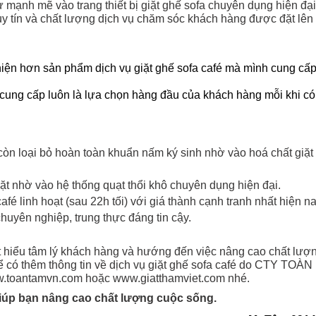
 mạnh mẽ vào trang thiết bị giặt ghế sofa chuyên dụng hiện đại
 uy tín và chất lượng dịch vụ chăm sóc khách hàng được đặt lên
ện hơn sản phẩm dịch vụ giặt ghế sofa café mà mình cung cấp
 cung cấp luôn là lựa chọn hàng đầu của khách hàng mỗi khi c
òn loại bỏ hoàn toàn khuẩn nấm ký sinh nhờ vào hoá chất giặt
t nhờ vào hệ thống quạt thổi khô chuyên dụng hiện đại.
afé linh hoạt (sau 22h tối) với giá thành cạnh tranh nhất hiện na
huyên nghiệp, trung thực đáng tin cậy.
t hiểu tâm lý khách hàng và hướng đến việc nâng cao chất lượ
có thêm thông tin về dịch vụ giặt ghế sofa café do CTY TOÀN
w.toantamvn.com hoặc www.giatthamviet.com nhé.
iúp bạn nâng cao chất lượng cuộc sống.