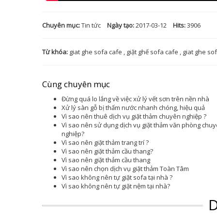
Chuyên mục:
Tin tức
Ngày tạo:
2017-03-12
Hits:
3906
Từ khóa:
giat ghe sofa cafe
,
giặt ghế sofa cafe
,
giat ghe so
Cùng chuyên mục
Đừng quá lo lắng về việc xử lý vết sơn trên nền nhà
Xử lý sàn gỗ bị thấm nước nhanh chóng, hiệu quả
Vì sao nên thuê dịch vụ giặt thảm chuyên nghiệp ?
Vì sao nên sử dụng dịch vụ giặt thảm văn phòng chu
nghiệp?
Vì sao nên giặt thảm trang trí ?
Vì sao nên giặt thảm cầu thang?
Vì sao nên giặt thảm cầu thang
Vì sao nên chọn dịch vụ giặt thảm Toàn Tâm
Vì sao không nên tự giặt sofa tại nhà ?
Vì sao không nên tự giặt nệm tại nhà?
D