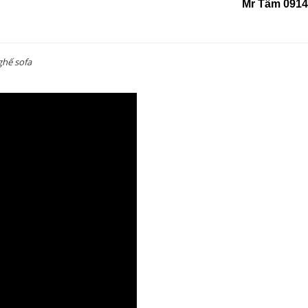
Mr Tâm 0914
 ghế sofa