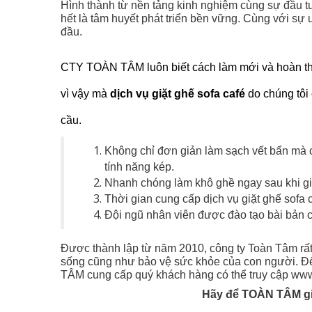
Hình thành từ nền tảng kinh nghiệm cùng sự đầu tư
hết là tâm huyết phát triển bền vững. Cùng với sự
đầu.
CTY TOÀN TÂM luôn biết cách làm mới và hoàn thi
vì vậy mà
dịch vụ giặt ghế sofa café
do chúng tôi
cầu.
Không chỉ đơn giản làm sạch vết bẩn mà c
tính năng kép.
Nhanh chóng làm khô ghề ngay sau khi giặ
Thời gian cung cấp dịch vụ giặt ghế sofa c
Đội ngũ nhân viên được đào tạo bài bản c
Được thành lập từ năm 2010, công ty Toàn Tâm rấ
sống cũng như bảo vệ sức khỏe của con người. Để 
TÂM cung cấp quý khách hàng có thể truy cập ww
Hãy để
TOÀN TÂM
g