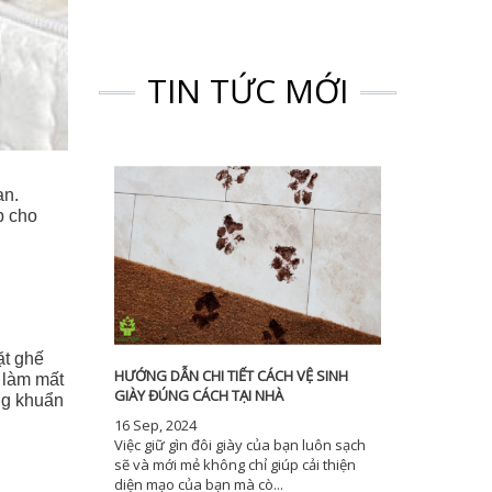
TIN TỨC MỚI
an.
p cho
ặt ghế
HƯỚNG DẪN CHI TIẾT CÁCH VỆ SINH
 làm mất
GIÀY ĐÚNG CÁCH TẠI NHÀ
ng khuẩn
16 Sep, 2024
Việc giữ gìn đôi giày của bạn luôn sạch
sẽ và mới mẻ không chỉ giúp cải thiện
diện mạo của bạn mà cò...