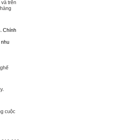
 và trên
 hàng
. Chính
ó nhu
 ghế
y.
ng cuộc