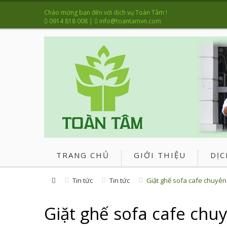
Chào mừng bạn đến với dịch vụ Toàn Tâm !
0914 818 008
|
info@toantamvn.com
TRANG CHỦ
GIỚI THIỆU
DỊC
Tin tức
Tin tức
Giặt ghế sofa cafe chuyên
Giặt ghế sofa cafe chu