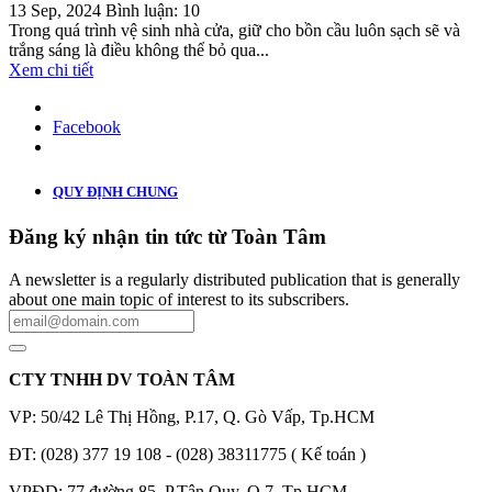
13 Sep, 2024
Bình luận: 10
Trong quá trình vệ sinh nhà cửa, giữ cho bồn cầu luôn sạch sẽ và
trắng sáng là điều không thể bỏ qua...
Xem chi tiết
Facebook
QUY ĐỊNH CHUNG
Đăng ký nhận tin tức từ Toàn Tâm
A newsletter is a regularly distributed publication that is generally
about one main topic of interest to its subscribers.
CTY TNHH DV TOÀN TÂM
VP: 50/42 Lê Thị Hồng, P.17, Q. Gò Vấp, Tp.HCM
ĐT: (028) 377 19 108 - (028) 38311775 ( Kế toán )
VPĐD: 77 đường 85, P.Tân Quy, Q.7, Tp.HCM