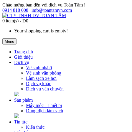
Chào mừng bạn đến với dịch vụ Toàn Tâm !
0914 818 008
|
info@toantamvn.com
0 item(s) - Đ0
Your shopping cart is empty!
Menu
Trang chủ
Giới thiệu
Dịch vụ
Vệ sinh nhà ở
Vệ sinh văn phòng
Làm sạch xe hơi
Dịch vụ khác
Dịch vụ vận chuyển
Sản phẩm
Máy móc - Thiết bị
Dung dịch làm sạch
Tin tức
Kiến thức