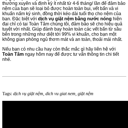
thường xuyên và định kỳ ít nhất từ 4-6 tháng/ lần để đảm bảo
nệm của bạn sẽ loại bỏ được hoàn toàn bụi, vết bẩn và vi
khuẩn nấm ký sinh, đồng thời kéo dài tuổi thọ cho nệm của
bạn. Đặc biệt với
dịch vụ giặt nệm bằng nước nóng
hiện
đại chỉ có tại Toàn Tâm chúng tôi, đảm bảo sẽ cho hiệu quả
tuyệt vời nhất. Giúp đánh bay hoàn toàn các vết bẩn từ sâu
bên trong những như diệt tới 99% vi khuẩn, cho bạn một
không gian phòng ngủ thơm mát và an toàn, thoải mái nhất
.
Nếu bạn có nhu cầu hay còn thắc mắc gì hãy liên hệ với
Toàn Tâm
ngay hôm nay để được tư vấn thông tin chi tiết
nhé.
Tags:
dịch vụ giặt nệm
,
dich vu giat nem
,
giặt nệm