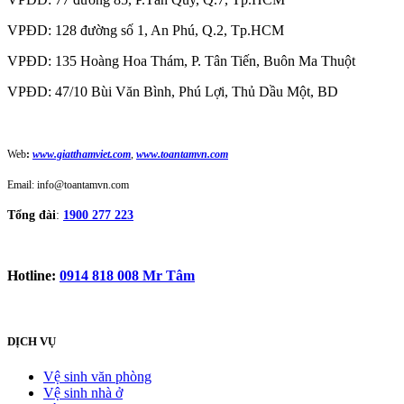
VPĐD: 128 đường số 1, An Phú, Q.2, Tp.HCM
VPĐD: 135 Hoàng Hoa Thám, P. Tân Tiến, Buôn Ma Thuột
VPĐD: 47/10 Bùi Văn Bình, Phú Lợi, Thủ Dầu Một, BD
Web
:
www.giatthamviet.com
,
www.toantamvn.com
Email: info@toantamvn.com
Tổng đài
:
1900 277 223
Hotline:
0914 818 008 Mr Tâm
DỊCH VỤ
Vệ sinh văn phòng
Vệ sinh nhà ở