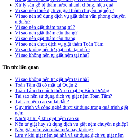
Xử lý sàn gỗ bị thấm nước nhanh chóng, hiệu quả
Vì sao nên thuê dịch vụ giặt thảm chuyên nghiệp ?
Vì sao nên sử dụng dịch vụ giặt thảm văn phòng chuyên
nghiệp?
Vì sao nên giặt thảm trang trí ?
Vì sao nên giặt thảm cầu thang?
Vì sao nên giặt thảm cầu thang
Vì sao nên chọn dịch vụ giặt thảm Toàn Tâm
Vì sao không nên tự giặt sofa tại nhà ?
Vì sao không nên tự giặt nệm tại nhà?
Tin tức liên quan
Vì sao không nên tự giặt nệm tại nhà?
Toàn Tâm đã có mặt tại Quận 2
Toàn Tâm đã chính thức có mặt tại Bình Dương
Tại sao nên sử dụng dịch vụ giặt nệm Toàn Tâm?
Tại sao nệm cao su lại đắt ?
Quy trình và công nghệ được sử dụng trong quá trình giặt
nệm
Những lưu ý khi giặt nệm cao su
Nên tự giặt hay sử dụng dịch vụ giặt nệm chuyên nghiệp?
Nên giặt nệm vào mùa mưa hay không?
Lưu ý khi giặt nệm tại nhà và sử dụng dịch vụ giặt nệm