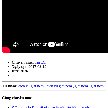
Chuyên mục:
Tin tức
Ngày tạo:
2017-03-12
Hits:
3036
Từ khóa:
dịch vụ giặt nệm
,
dich vu giat nem
,
giặt nệm
,
giat nem
Cùng chuyên mục
Đừng quá lo lắng về việc xử lý vết sơn trên nền nhà