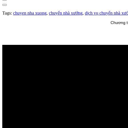
Tags:
chuyen nha xuong
,
chuyển nhà xưởng
,
dịch vụ chuyển nhà xư
Chương tr