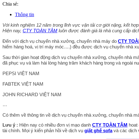
Chia sẻ:
Thông tin
Với kinh nghiệm 12 năm trong lĩnh vực vận tải cơ giới nặng, kết hợ
Hiện nay,
CTY TOÀN TÂM
luôn được đánh giá là nhà cung cấp dị
Đến với dịch vụ chuyển nhà xưởng, chuyển nhà máy do
CTY TOÀ
hiểm hàng hoá, vị trí máy móc….) đều được dịch vụ chuyển nhà 
Sau thời gian hoạt động dịch vụ chuyển nhà xưởng, chuyển nhà m
đã phục vụ và làm hài lòng hàng trăm khách hàng trong và ngoài n
PEPSI VIỆT NAM
FABTEK VIỆT NAM
JOHN RICHARD VIỆT NAM
…
Có thêm về thông tin về dịch vụ chuyển nhà xưởng, chuyển nhà m
Lưu ý :
Hiện nay có nhiều đơn vị mạo danh
CTY TOÀN TÂM
hoat 
tài chính. Mọi ý kiến phản hồi về dịch vụ
giặt ghế sofa
và các dịch