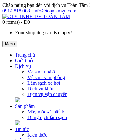
Chào mừng bạn đến với dịch vụ Toàn Tâm !
0914 818 008
|
info@toantamvn.com
0 item(s) - Đ0
Your shopping cart is empty!
Menu
Trang chủ
Giới thiệu
Dịch vụ
Vệ sinh nhà ở
Vệ sinh văn phòng
Làm sạch xe hơi
Dịch vụ khác
Dịch vụ vận chuyển
Sản phẩm
Máy móc - Thiết bị
Dung dịch làm sạch
Tin tức
Kiến thức