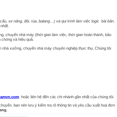
u, xe nâng, đội, rùa, balang…) và qui trình làm việc logic bài bản.
nhất.
 chuyển nhà máy (thời gian làm việc, thời gian hoàn thành, bảo
h chóng và hiệu quả.
n nhà xưởng, chuyển nhà máy chuyên nghiệp thực thụ. Chúng tôi
tamvn.com
hoặc liên hệ đến các chi nhánh gần nhất của chúng tôi.
huyển. bạn nên lưu ý kiểm tra rõ thông tin và yêu cầu xuất hoá đơn
hang
.