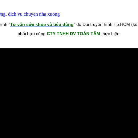
ởng
,
dich vu chuyen nha xuong
ình "
Tư vấn sức khỏe và tiêu dùng
" do Đài truyền hình Tp.HCM (k
phối hợp cùng
CTY TNHH DV TOÀN TÂM
thực hiện.