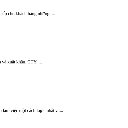
p cho khách hàng những.....
 và xuất khẩu. CTY.....
àm việc một cách logic nhất v.....