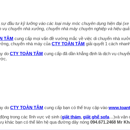
p sự đầu tư kỹ lưỡng vào các loại máy móc chuyên dụng hiện đại (xe cẩ
ch vụ chuyển nhà xưởng, chuyển nhà máy chuyên nghiệp và hiệu quả 
N TÂM
cung cấp mọi vấn đề vướng mắc về việc di chuyển nhà xưởng,
xưởng, chuyển nhà máy của
CTY TOÀN TÂM
giải quyết 1 cách nhan
áy do
CTY TOÀN TÂM
cung cấp đã dần khẳng định là dịch vụ chuyể
ước.
áy do
CTY TOÀN TÂM
cung cấp bạn có thể truy cập vào
www.toan
động trong các lĩnh vực vệ sinh (
giặt thảm
,
giặt ghế sofa
…)và vận c
 vụ khác bạn có thể liên hệ qua đường dây nóng
094.671.2468 Mr K