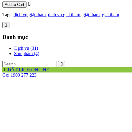
Add to Cart
Tags:
dịch vụ giặt thảm
,
dich vu giat tham
,
giặt thảm
,
giat tham
Danh mục
Dịch vụ (31)
Sản phẩm (4)
ĐẶT LỊCH ONLINE
Gọi 1900 277 223