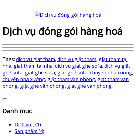
Dịch vụ đóng gói hàng hoá
Tags:
dich vu giat tham
,
dịch vụ giặt thảm
,
giặt thảm tại
nhà
,
giat tham tai nha
,
dich vu giat ghe sofa
,
dịch vụ giặt
ghế sofa
,
giat ghe sofa
,
giặt ghế sofa
,
chuyen nha xuong
,
chuyển nhà xưởng
,
giặt thảm văn phòng
,
giat tham van
phong
,
giặt ghế văn phòng
,
giat ghe van phong
Danh mục
Dịch vụ (31)
Sản phẩm (4)