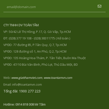
CTY TNHH DV TOÀN TÂM
VP: 50/42 Lê Thị Hồng, P.17, Q. Gò Vấp, Tp.HCM
ĐT: (028) 377 19 108 - (028) 38311775 ( Kế toán )
VPĐD: 77 đường 85, P.Tân Quy, Q.7, Tp.HCM
VPĐD: 128 đường số 1, An Phú, Q.2, Tp.HCM
VPĐD: 135 Hoàng Hoa Thám, P. Tân Tiến, Buôn Ma Thuột
VPĐD: 47/10 Bùi Văn Bình, Phú Lợi, Thủ Dầu Một, BD
Web
:
www.giatthamviet.com
,
www.toantamvn.com
Email: info@toantamvn.com
Tổng đài
:
1900 277 223
Hotline:
0914 818 008 Mr Tâm