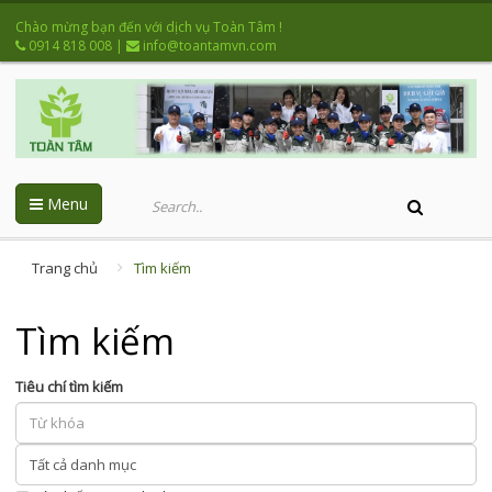
Chào mừng bạn đến với dịch vụ Toàn Tâm !
0914 818 008
|
info@toantamvn.com
Menu
Trang chủ
Tìm kiếm
Tìm kiếm
Tiêu chí tìm kiếm