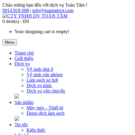
Chào mừng bạn đến với dịch vụ Toàn Tâm !
0914 818 008
|
info@toantamvn.com
0 item(s) - Đ0
Your shopping cart is empty!
Menu
Trang chủ
Giới thiệu
Dịch vụ
Vệ sinh nhà ở
Vệ sinh văn phòng
Làm sạch xe hơi
Dịch vụ khác
Dịch vụ vận chuyển
Sản phẩm
Máy móc - Thiết bị
Dung dịch làm sạch
Tin tức
Kiến thức