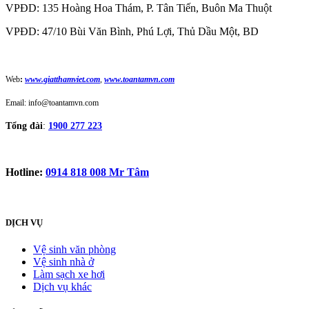
VPĐD: 135 Hoàng Hoa Thám, P. Tân Tiến, Buôn Ma Thuột
VPĐD: 47/10 Bùi Văn Bình, Phú Lợi, Thủ Dầu Một, BD
Web
:
www.giatthamviet.com
,
www.toantamvn.com
Email: info@toantamvn.com
Tổng đài
:
1900 277 223
Hotline:
0914 818 008 Mr Tâm
DỊCH VỤ
Vệ sinh văn phòng
Vệ sinh nhà ở
Làm sạch xe hơi
Dịch vụ khác