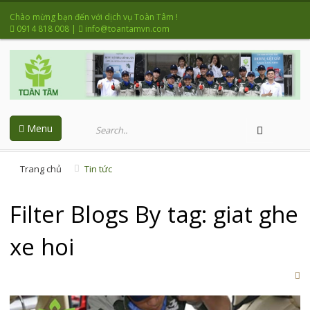
Chào mừng bạn đến với dịch vụ Toàn Tâm !
0914 818 008
|
info@toantamvn.com
Menu
Trang chủ
Tin tức
Filter Blogs By tag: giat ghe
xe hoi