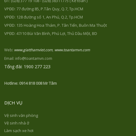
ĐT: (028) 377 19 108 - (028) 38311775 ( Kế toán )
VPĐD: 77 đường 85, P.Tân Quy, Q.7, Tp.HCM
VPĐD: 128 đường số 1, An Phú, Q.2, Tp.HCM
VPĐD: 135 Hoàng Hoa Thám, P. Tân Tiến, Buôn Ma Thuột
VPĐD: 47/10 Bùi Văn Bình, Phú Lợi, Thủ Dầu Một, BD
Web
:
www.giatthamviet.com
,
www.toantamvn.com
Email: info@toantamvn.com
Tổng đài
:
1900 277 223
Hotline:
0914 818 008 Mr Tâm
DỊCH VỤ
Vệ sinh văn phòng
Vệ sinh nhà ở
Làm sạch xe hơi