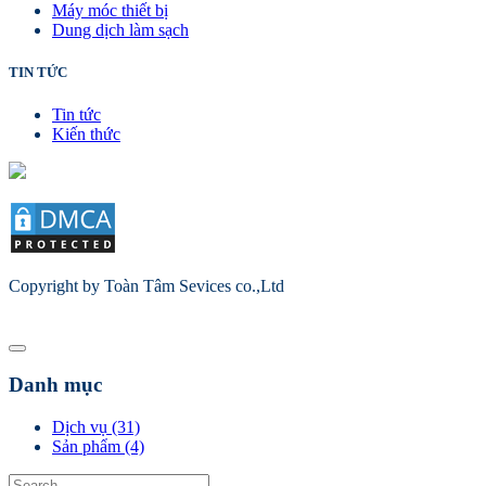
Máy móc thiết bị
Dung dịch làm sạch
TIN TỨC
Tin tức
Kiến thức
Copyright by Toàn Tâm Sevices co.,Ltd
Danh mục
Dịch vụ (31)
Sản phẩm (4)