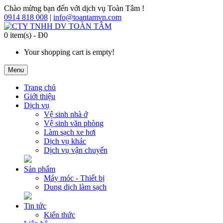
Chào mừng bạn đến với dịch vụ Toàn Tâm !
0914 818 008
|
info@toantamvn.com
0 item(s) - Đ0
Your shopping cart is empty!
Menu
Trang chủ
Giới thiệu
Dịch vụ
Vệ sinh nhà ở
Vệ sinh văn phòng
Làm sạch xe hơi
Dịch vụ khác
Dịch vụ vận chuyển
Sản phẩm
Máy móc - Thiết bị
Dung dịch làm sạch
Tin tức
Kiến thức