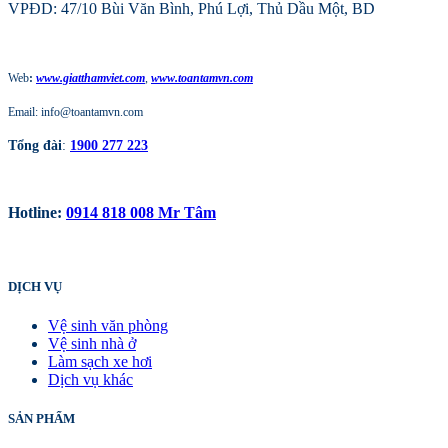
VPĐD: 47/10 Bùi Văn Bình, Phú Lợi, Thủ Dầu Một, BD
Web
:
www.giatthamviet.com
,
www.toantamvn.com
Email: info@toantamvn.com
Tổng đài
:
1900 277 223
Hotline:
0914 818 008 Mr Tâm
DỊCH VỤ
Vệ sinh văn phòng
Vệ sinh nhà ở
Làm sạch xe hơi
Dịch vụ khác
SẢN PHẨM