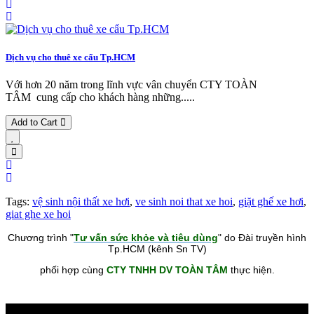
Dịch vụ cho thuê xe cẩu Tp.HCM
Với hơn 20 năm trong lĩnh vực vân chuyển CTY TOÀN
TÂM cung cấp cho khách hàng những.....
Add to Cart
Tags:
vệ sinh nội thất xe hơi
,
ve sinh noi that xe hoi
,
giặt ghế xe hơi
,
giat ghe xe hoi
Chương trình "
Tư vấn sức khỏe và tiêu dùng
" do Đài truyền hình
Tp.HCM (kênh Sn TV)
phối hợp cùng
CTY TNHH DV TOÀN TÂM
thực hiện.