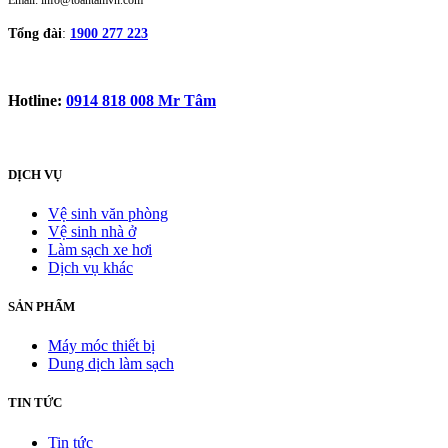
Email: info@toantamvn.com
Tổng đài
:
1900 277 223
Hotline:
0914 818 008 Mr Tâm
DỊCH VỤ
Vệ sinh văn phòng
Vệ sinh nhà ở
Làm sạch xe hơi
Dịch vụ khác
SẢN PHẨM
Máy móc thiết bị
Dung dịch làm sạch
TIN TỨC
Tin tức