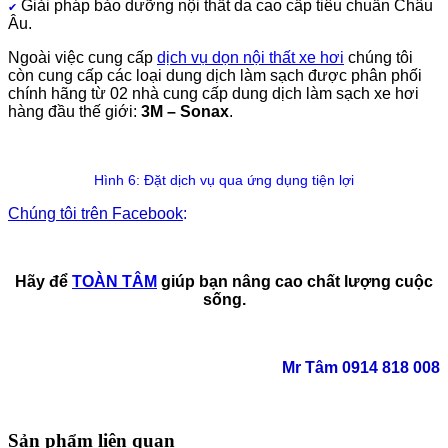
Giải pháp bảo dưỡng nội thất da cao cấp tiêu chuẩn Châu
✔
Âu.
Ngoài việc cung cấp
dịch vụ dọn nội thất xe hơi
chúng tôi
còn cung cấp các loại dung dịch làm sạch được phân phối
chính hãng từ 02 nhà cung cấp dung dịch làm sạch xe hơi
hàng đầu thế giới:
3M – Sonax
.
Hình 6: Đặt dịch vụ qua ứng dụng tiện lợi
Chúng tôi trên Facebook
:
Hãy để
TOÀN TÂM
giúp bạn nâng cao chất lượng cuộc
sống.
Mr Tâm 0914 818 008
Sản phẩm liên quan