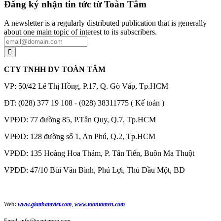
Đăng ký nhận tin tức từ Toàn Tâm
A newsletter is a regularly distributed publication that is generally
about one main topic of interest to its subscribers.
CTY TNHH DV TOÀN TÂM
VP: 50/42 Lê Thị Hồng, P.17, Q. Gò Vấp, Tp.HCM
ĐT: (028) 377 19 108 - (028) 38311775 ( Kế toán )
VPĐD: 77 đường 85, P.Tân Quy, Q.7, Tp.HCM
VPĐD: 128 đường số 1, An Phú, Q.2, Tp.HCM
VPĐD: 135 Hoàng Hoa Thám, P. Tân Tiến, Buôn Ma Thuột
VPĐD: 47/10 Bùi Văn Bình, Phú Lợi, Thủ Dầu Một, BD
Web
:
www.giatthamviet.com
,
www.toantamvn.com