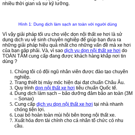
nhiều thời gian và sự kỹ lưỡng.
Hình 1: Dung dịch làm sạch an toàn với người dùng
Vì vậy giải pháp tối ưu cho việc dọn nội thất xe hơi là sử
dụng dịch vụ vệ sinh chuyên nghiệp để giúp bạn đưa ra
những giải pháp hiệu quả nhất cho những vấn đề mà xe hơi
của bạn gặp phải. Và, vì sao
dịch vụ dọn nội thất xe hơi
do
TOÀN TÂM cung cấp đang được khách hàng khắp nơi tin
dùng ?
Chúng tôi có đội ngũ nhân viên được đào tạo chuyên
nghiệp.
Trang thiết bị máy móc hiện đại đạt chuẩn Châu Âu.
Quy trình
dọn nội thất xe hơi
tiêu chuẩn Quốc tế.
Dung dịch làm sạch – bảo dưỡng đảm bảo an toàn (3M
– Sonax)
Cung cấp
dịch vụ dọn nội thất xe hơi
tại nhà nhanh
chóng tiện lợi.
Loại bỏ hoàn toàn mùi hôi bên trong nội thất xe.
Xuất hóa đơn tài chính cho cá nhân tổ chức có nhu
cầu.