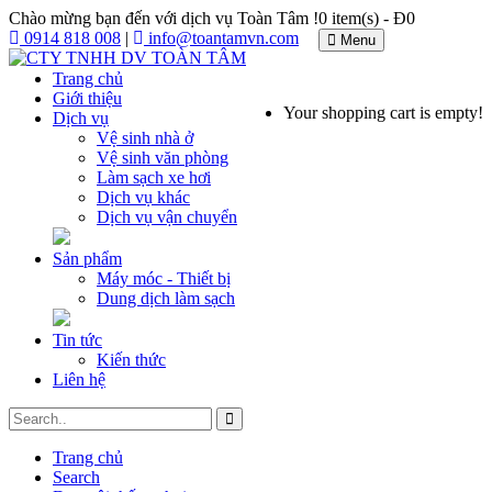
Chào mừng bạn đến với dịch vụ Toàn Tâm !
0 item(s) - Đ0
0914 818 008
|
info@toantamvn.com
Menu
Trang chủ
Giới thiệu
Your shopping cart is empty!
Dịch vụ
Vệ sinh nhà ở
Vệ sinh văn phòng
Làm sạch xe hơi
Dịch vụ khác
Dịch vụ vận chuyển
Sản phẩm
Máy móc - Thiết bị
Dung dịch làm sạch
Tin tức
Kiến thức
Liên hệ
Trang chủ
Search