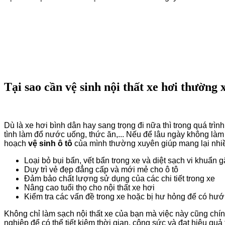
Tại sao cần vệ sinh nội thất xe hơi thường
Dù là xe hơi bình dân hay sang trọng đi nữa thì trong quá trì
tình làm đổ nước uống, thức ăn,... Nếu để lâu ngày không làm 
hoạch
vệ sinh ô tô
của mình thường xuyên giúp mang lại nhiề
Loại bỏ bụi bẩn, vết bẩn trong xe và diệt sạch vi khuẩn g
Duy trì vẻ đẹp đẳng cấp và mới mẻ cho ô tô
Đảm bảo chất lượng sử dụng của các chi tiết trong xe
Nâng cao tuổi thọ cho nội thất xe hơi
Kiểm tra các vấn đề trong xe hoặc bị hư hỏng để có hướ
Không chỉ làm sạch nội thất xe của bạn mà việc này cũng chí
nghiệp để có thể tiết kiệm thời gian, công sức và đạt hiệu quả