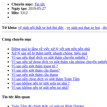
Chuyên mục:
Tin tức
Ngày tạo:
2019-05-27
Hits:
3312
Từ khóa:
vệ sinh nội thất xe hơi thủ đức
,
ve sinh noi that xe hoi
,
dị
Cùng chuyên mục
Đừng quá lo lắng về việc xử lý vết sơn trên nền nhà
Xử lý sàn gỗ bị thấm nước nhanh chóng, hiệu quả
Vì sao nên thuê dịch vụ giặt thảm chuyên nghiệp ?
Vì sao nên sử dụng dịch vụ giặt thảm văn phòng chuyên nghiệ
Vì sao nên giặt thảm trang trí ?
Vì sao nên giặt thảm cầu thang?
Vì sao nên giặt thảm cầu thang
Vì sao nên chọn dịch vụ giặt thảm Toàn Tâm
Vì sao không nên tự giặt sofa tại nhà ?
Vì sao không nên tự giặt nệm tại nhà?
Tin tức liên quan
Toàn Tâm đã chính thức có mặt tại Bình Dương