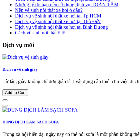
Những lý do bạn nên sử dụng dịch vụ TOÀN TÂM
Nên vệ sinh nội thất xe hơi ở đâu?
Dịch vụ vệ sinh nội thất xe hơi tại Tp.HCM
Dịch vụ vệ sinh nội thất xe hơi tại Thủ Đức
Dịch vụ vệ sinh nội thất xe hơi tại Bình Dương
Cách vệ sinh nội thất ô tô
Dịch vụ mới
Dịch vụ vệ sinh giày
Từ lâu, giày không chỉ đơn giản là 1 vật dụng cần thiết cho việc di c
Add to Cart
DUNG DỊCH LÀM SẠCH SOFA
Trong xã hội hiện đại ngày nay có thể nói sofa là một phần không thể t