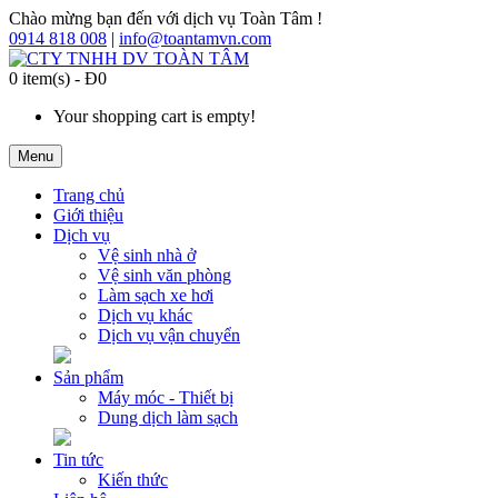
Chào mừng bạn đến với dịch vụ Toàn Tâm !
0914 818 008
|
info@toantamvn.com
0 item(s) - Đ0
Your shopping cart is empty!
Menu
Trang chủ
Giới thiệu
Dịch vụ
Vệ sinh nhà ở
Vệ sinh văn phòng
Làm sạch xe hơi
Dịch vụ khác
Dịch vụ vận chuyển
Sản phẩm
Máy móc - Thiết bị
Dung dịch làm sạch
Tin tức
Kiến thức