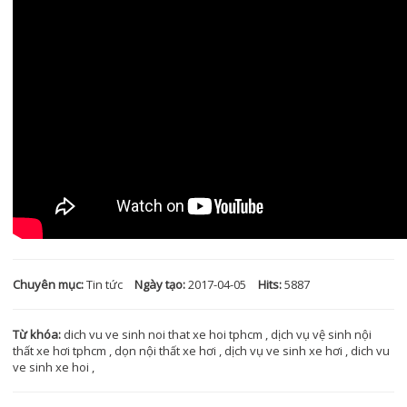
Chuyên mục:
Tin tức
Ngày tạo:
2017-04-05
Hits:
5887
Từ khóa:
dich vu ve sinh noi that xe hoi tphcm
,
dịch vụ vệ sinh nội
thất xe hơi tphcm
,
dọn nội thất xe hơi
,
dịch vụ ve sinh xe hơi
,
dich vu
ve sinh xe hoi
,