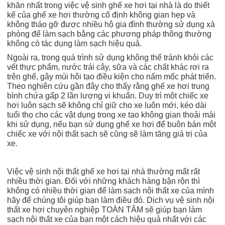
khăn nhất trong việc vệ sinh ghế xe hơi tại nhà là do thiết
kế của ghế xe hơi thường cố định không gian hẹp và
không tháo gỡ được nhiều hộ gia đình thường sử dụng xà
phòng để làm sạch bằng các phương pháp thông thường
không có tác dụng làm sạch hiệu quả.
Ngoài ra, trong quá trình sử dụng không thể tránh khỏi các
vết thực phẩm, nước trái cây, sữa và các chất khác rơi ra
trên ghế, gây mùi hôi tạo điều kiện cho nấm mốc phát triển.
Theo nghiên cứu gần đây cho thấy rằng ghế xe hơi trung
bình chứa gấp 2 lần lượng vi khuẩn. Duy trì một chiếc xe
hơi luôn sạch sẽ không chỉ giữ cho xe luôn mới, kéo dài
tuổi thọ cho các vật dụng trong xe tạo không gian thoải mái
khi sử dụng, nếu bạn sử dụng ghế xe hơi để buôn bán một
chiếc xe với nội thất sạch sẽ cũng sẽ làm tăng giá trị của
xe.
Việc vệ sinh nội thất ghế xe hơi tại nhà thường mất rất
nhiều thời gian. Đối với những khách hàng bận rộn thì
không có nhiều thời gian để làm sạch nội thất xe của mình
hãy để chúng tôi giúp bạn làm điều đó. Dịch vụ vệ sinh nội
thất xe hơi chuyên nghiệp TOÀN TÂM sẽ giúp bạn làm
sạch nội thất xe của bạn một cách hiệu quả nhất với các