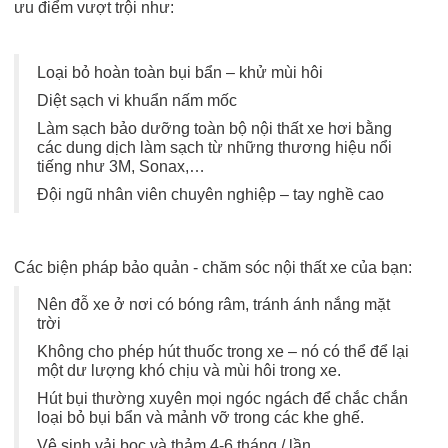
ưu điểm vượt trội như:
Loại bỏ hoàn toàn bụi bẩn – khử mùi hôi
Diệt sạch vi khuẩn nấm mốc
Làm sạch bảo dưỡng toàn bộ nội thất xe hơi bằng
các dung dịch làm sạch từ những thương hiệu nổi
tiếng như 3M, Sonax,…
Đội ngũ nhân viên chuyên nghiệp – tay nghề cao
Các biện pháp bảo quản - chăm sóc nội thất xe của bạn:
Nên đỗ xe ở nơi có bóng râm, tránh ánh nắng mặt
trời
Không cho phép hút thuốc trong xe – nó có thể để lại
một dư lượng khó chịu và mùi hôi trong xe.
Hút bụi thường xuyên mọi ngóc ngách để chắc chắn
loại bỏ bụi bẩn và mảnh vỡ trong các khe ghế.
Vệ sinh vải bọc và thảm 4-6 tháng / lần