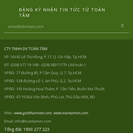
ĐĂNG KÝ NHẬN TIN TỨC TỪ TOÀN
TÂM
CTY TNHH DV TOÀN TÂM
VP: 50/42 Lê Thị Hồng, P.17, Q. Gò Vấp, Tp.HCM
ĐT: (028) 377 19 108 - (028) 38311775 ( Kế toán )
VPĐD: 77 đường 85, P.Tân Quy, Q.7, Tp.HCM
VPĐD: 128 đường số 1, An Phú, Q.2, Tp.HCM
VPĐD: 135 Hoàng Hoa Thám, P. Tân Tiến, Buôn Ma Thuột
VPĐD: 47/10 Bùi Văn Bình, Phú Lợi, Thủ Dầu Một, BD
Web
:
www.giatthamviet.com
,
www.toantamvn.com
Email: info@toantamvn.com
Tổng đài
:
1900 277 223