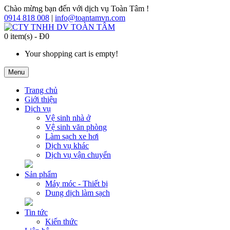
Chào mừng bạn đến với dịch vụ Toàn Tâm !
0914 818 008
|
info@toantamvn.com
0 item(s) - Đ0
Your shopping cart is empty!
Menu
Trang chủ
Giới thiệu
Dịch vụ
Vệ sinh nhà ở
Vệ sinh văn phòng
Làm sạch xe hơi
Dịch vụ khác
Dịch vụ vận chuyển
Sản phẩm
Máy móc - Thiết bị
Dung dịch làm sạch
Tin tức
Kiến thức