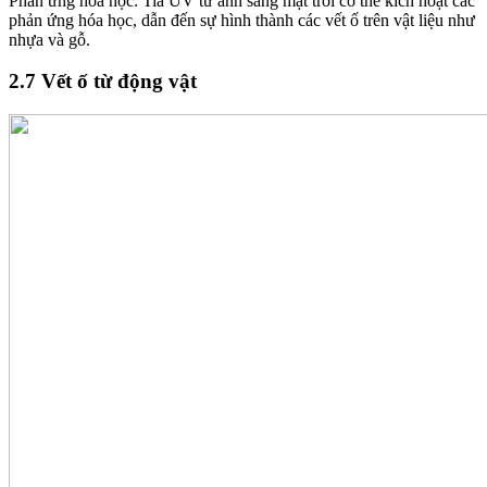
Phản ứng hóa học: Tia UV từ ánh sáng mặt trời có thể kích hoạt các
phản ứng hóa học, dẫn đến sự hình thành các vết ố trên vật liệu như
nhựa và gỗ.
2.7 Vết ố từ động vật