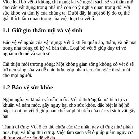
Việc loại bỏ vết ố không chỉ mang lại vẻ ngoài sạch sẽ và thẩm mỹ
cho các vật dụng trong nhà mà còn có ý nghĩa quan trọng đối với
sức khỏe và tâm lý của chúng ta. Dưới đây là một số lý do cụ thể
giải thích tầm quan trọng của việc loại bỏ vết ố:
1.1 Giữ gìn thẩm mỹ và vệ sinh
Bảo vệ vẻ ngoài của vật dụng: Vết ố khiến quần áo, thảm, và bề mặt
trong nhà trông cũ kỹ và bẩn thỉu. Loại bỏ vết ố giúp duy trì vẻ
ngoài mới mẻ và sạch sẽ.
Cải thiện môi trường sống: Một không gian sống không có vết ố sẽ
trở nên sáng sủa và dễ chịu hơn, góp phần tạo cảm giác thoải mái
cho mọi người.
1.2 Bảo vệ sức khỏe
Ngăn ngừa vi khuẩn và nấm mốc: Vết ố thường là nơi tích tụ vi
khuẩn và nấm mốc, gây nguy hại cho sức khỏe, đặc biệt là hệ hô
hấp. Loại bỏ vết ố giúp hạn chế sự phát triển của các vi sinh vật gây
hại.
Tránh dị ứng: Vết ố có thể chứa các tác nhân gây dị ứng như phấn
hoa, bụi, và lông thú cưng. Việc làm sạch vết ố giúp giảm nguy cơ
dị ứng và các vấn đề về da.