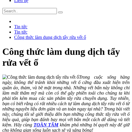
Liên hệ
Tin tức
Tin tức
Công thức làm dung dịch tẩy rửa vết ố
Công thức làm dung dịch tẩy
rửa vết ố
Trong cuộc sống hàng
ngày, không thể tránh khỏi những vết ố cứng đầu xuất hiện trên
quần áo, thảm, và bề mặt trong nhà. Những vết bẩn này không chỉ
làm mất thẩm mỹ mà còn có thể gây phiền toái cho chúng ta khi
phải tốn kém mua các sản phẩm tẩy rửa chuyên dụng. Tuy nhiên,
bạn có biết rằng có rất nhiều cách tự làm dung dịch tẩy rửa vết ố từ
những nguyên liệu đơn giản và an toàn ngay tại nhà? Trong bài viết
này, chúng tôi sẽ giới thiệu đến bạn những công thức tẩy rửa vết ố
hiệu quả, giúp bạn đánh bay mọi vết bẩn một cách dễ dàng và tiết
kiệm. Hãy cùng
TOÀN TÂM
khám phá những bí quyết này để giữ
cho không gian sống luôn sạch sẽ và sáng bóng!