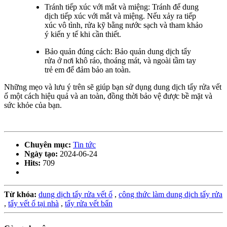
Tránh tiếp xúc với mắt và miệng: Tránh để dung
dịch tiếp xúc với mắt và miệng. Nếu xảy ra tiếp
xúc vô tình, rửa kỹ bằng nước sạch và tham khảo
ý kiến y tế khi cần thiết.
Bảo quản đúng cách: Bảo quản dung dịch tẩy
rửa ở nơi khô ráo, thoáng mát, và ngoài tầm tay
trẻ em để đảm bảo an toàn.
Những mẹo và lưu ý trên sẽ giúp bạn sử dụng dung dịch tẩy rửa vết
ố một cách hiệu quả và an toàn, đồng thời bảo vệ được bề mặt và
sức khỏe của bạn.
Chuyên mục:
Tin tức
Ngày tạo:
2024-06-24
Hits:
709
Từ khóa:
dung dịch tẩy rửa vết ố
,
công thức làm dung dịch tẩy rửa
,
tẩy vết ố tại nhà
,
tẩy rửa vết bẩn