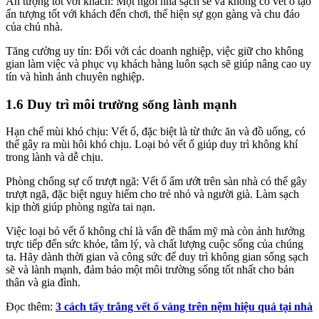
Ấn tượng tốt với khách: Một ngôi nhà sạch sẽ và không có vết ố tạo
ấn tượng tốt với khách đến chơi, thể hiện sự gọn gàng và chu đáo
của chủ nhà.
Tăng cường uy tín: Đối với các doanh nghiệp, việc giữ cho không
gian làm việc và phục vụ khách hàng luôn sạch sẽ giúp nâng cao uy
tín và hình ảnh chuyên nghiệp.
1.6 Duy trì môi trường sống lành mạnh
Hạn chế mùi khó chịu: Vết ố, đặc biệt là từ thức ăn và đồ uống, có
thể gây ra mùi hôi khó chịu. Loại bỏ vết ố giúp duy trì không khí
trong lành và dễ chịu.
Phòng chống sự cố trượt ngã: Vết ố ẩm ướt trên sàn nhà có thể gây
trượt ngã, đặc biệt nguy hiểm cho trẻ nhỏ và người già. Làm sạch
kịp thời giúp phòng ngừa tai nạn.
Việc loại bỏ vết ố không chỉ là vấn đề thẩm mỹ mà còn ảnh hưởng
trực tiếp đến sức khỏe, tâm lý, và chất lượng cuộc sống của chúng
ta. Hãy dành thời gian và công sức để duy trì không gian sống sạch
sẽ và lành mạnh, đảm bảo một môi trường sống tốt nhất cho bản
thân và gia đình.
Đọc thêm:
3 cách tẩy trắng vết ố vàng trên nệm hiệu quả tại nhà